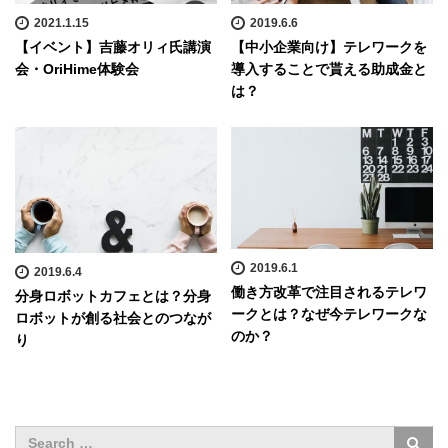
2021.1.15
2019.6.6
【イベント】吉藤オリィ氏講演
【中小企業向け】テレワークを
会・OriHime体験会
導入することで貰える助成金と
は？
2019.6.1
2019.6.4
働き方改革で注目されるテレワ
分身ロボットカフェとは？分身
ークとは？なぜ今テレワークな
ロボットが創る社会とのつなが
のか？
り