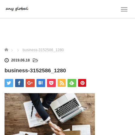
T
o
g
g
l
e
n
ホーム
business-3152586_1280
a
v
2019.06.18
i
business-3152586_1280
g
a
t
i
o
n