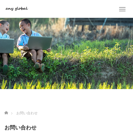
T
o
g
g
l
e
n
a
v
i
g
a
t
i
o
n
ホーム
お問い合わせ
お問い合わせ