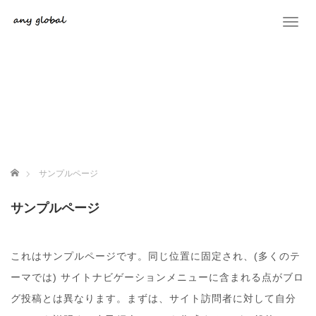
T
o
g
g
l
e
n
a
v
i
g
ホーム
サンプルページ
a
t
サンプルページ
i
o
n
これはサンプルページです。同じ位置に固定され、(多くのテ
ーマでは) サイトナビゲーションメニューに含まれる点がブロ
グ投稿とは異なります。まずは、サイト訪問者に対して自分